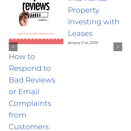
Property
Investing with
Leases
January 21st, 2020
How to
T
Respond to
S
Ja
Bad Reviews
or Email
Complaints
from
Customers