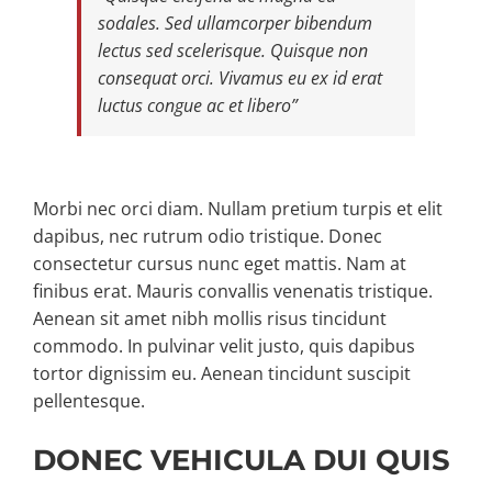
sodales. Sed ullamcorper bibendum
lectus sed scelerisque. Quisque non
Property Types
consequat orci. Vivamus eu ex id erat
luctus congue ac et libero”
Search by Area
Selling Your Property
Morbi nec orci diam. Nullam pretium turpis et elit
dapibus, nec rutrum odio tristique. Donec
consectetur cursus nunc eget mattis. Nam at
About Curtis & Mariana
finibus erat. Mauris convallis venenatis tristique.
Aenean sit amet nibh mollis risus tincidunt
commodo. In pulvinar velit justo, quis dapibus
Contact
tortor dignissim eu. Aenean tincidunt suscipit
pellentesque.
DONEC VEHICULA DUI QUIS