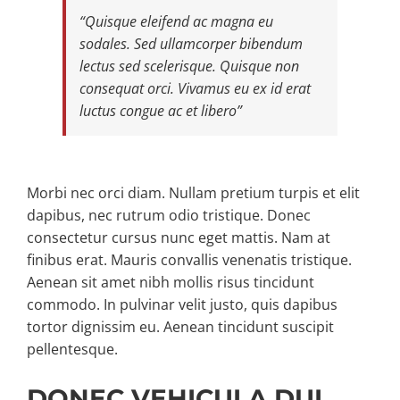
“Quisque eleifend ac magna eu
sodales. Sed ullamcorper bibendum
Propert
lectus sed scelerisque. Quisque non
consequat orci. Vivamus eu ex id erat
Search 
luctus congue ac et libero”
Selling
Morbi nec orci diam. Nullam pretium turpis et elit
dapibus, nec rutrum odio tristique. Donec
About C
consectetur cursus nunc eget mattis. Nam at
finibus erat. Mauris convallis venenatis tristique.
Aenean sit amet nibh mollis risus tincidunt
Contact
commodo. In pulvinar velit justo, quis dapibus
tortor dignissim eu. Aenean tincidunt suscipit
pellentesque.
DONEC VEHICULA DUI