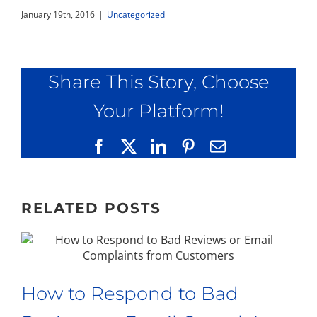
January 19th, 2016
|
Uncategorized
Share This Story, Choose
Your Platform!
Facebook
X
LinkedIn
Pinterest
Email
RELATED POSTS
How to Respond to Bad
E