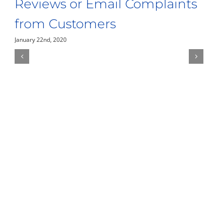
Reviews or Email Complaints
P
from Customers
L
January 22nd, 2020
Ja